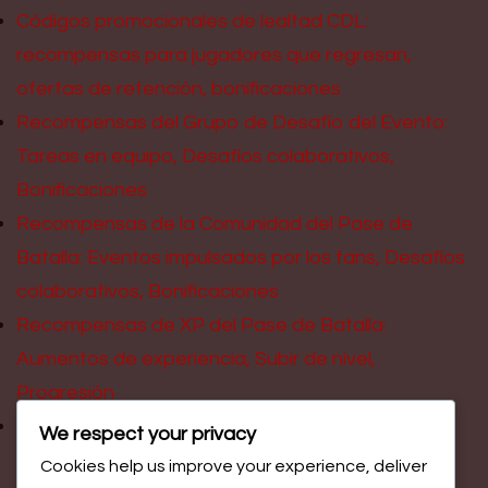
Códigos promocionales de lealtad CDL:
recompensas para jugadores que regresan,
ofertas de retención, bonificaciones
Recompensas del Grupo de Desafío del Evento:
Tareas en equipo, Desafíos colaborativos,
Bonificaciones
Recompensas de la Comunidad del Pase de
Batalla: Eventos impulsados por los fans, Desafíos
colaborativos, Bonificaciones
Recompensas de XP del Pase de Batalla:
Aumentos de experiencia, Subir de nivel,
Progresión
Códigos promocionales de la comunidad CDL:
We respect your privacy
Eventos impulsados por los aficionados, redes
Cookies help us improve your experience, deliver