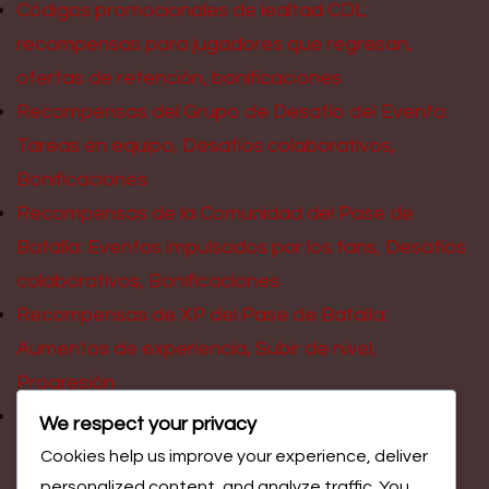
Códigos promocionales de lealtad CDL:
recompensas para jugadores que regresan,
ofertas de retención, bonificaciones
Recompensas del Grupo de Desafío del Evento:
Tareas en equipo, Desafíos colaborativos,
Bonificaciones
Recompensas de la Comunidad del Pase de
Batalla: Eventos impulsados por los fans, Desafíos
colaborativos, Bonificaciones
Recompensas de XP del Pase de Batalla:
Aumentos de experiencia, Subir de nivel,
Progresión
Códigos promocionales de la comunidad CDL:
We respect your privacy
Eventos impulsados por los aficionados, redes
Cookies help us improve your experience, deliver
sociales, generados por los usuarios
personalized content, and analyze traffic. You