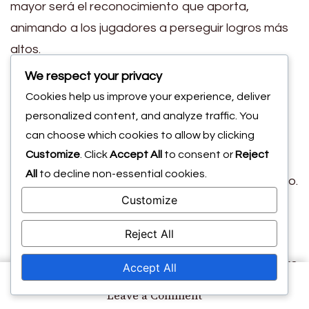
mayor será el reconocimiento que aporta,
animando a los jugadores a perseguir logros más
altos.
Insignias exclusivas por desafíos de alto
We respect your privacy
nivel.
Cookies help us improve your experience, deliver
Logros estacionales que reflejan la
personalized content, and analyze traffic. You
participación en eventos comunitarios.
can choose which cookies to allow by clicking
Customize
. Click
Accept All
to consent or
Reject
Reconocimiento especial por completar el
All
to decline non-essential cookies.
Pase de Batalla dentro de un plazo limitado.
Customize
Estos elementos no solo recompensan a los
Reject All
jugadores individuales, sino que también
contribuyen a un sentido colectivo de logro dentro
Accept All
de la comunidad de jugadores.
on
Leave a Comment
Recompensas