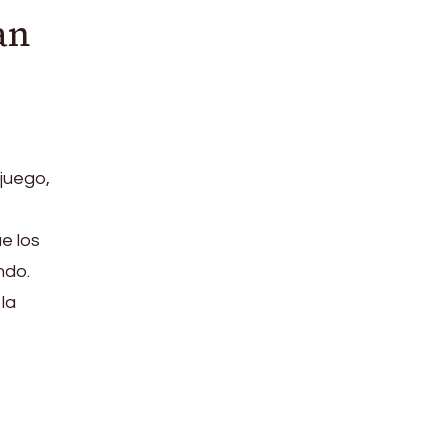
an
 juego,
e los
ndo.
la