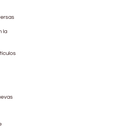
versas
 la
tículos
uevas
e