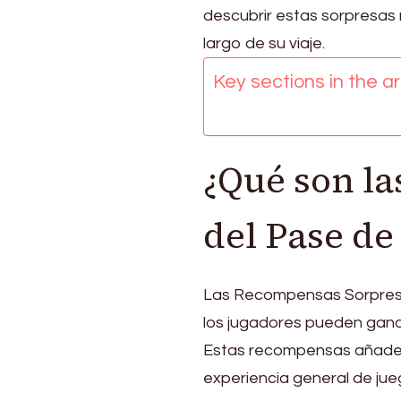
Batalla:
descubrir estas sorpresas
Caídas
largo de su viaje.
inesperadas,
Tesoros
Key sections in the art
ocultos,
Artículos
misteriosos
¿Qué son l
del Pase de
Las Recompensas Sorpre
los jugadores pueden ganar
Estas recompensas añaden 
experiencia general de jue