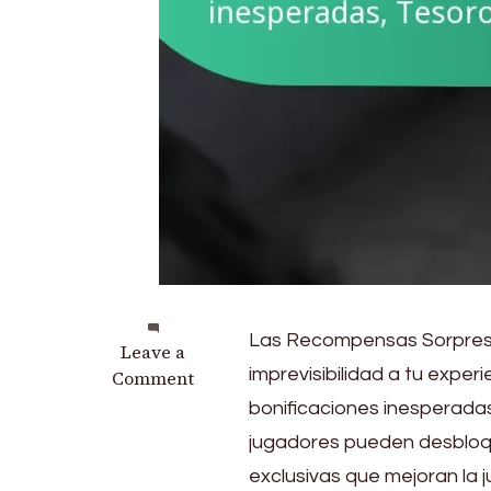
Las Recompensas Sorpresa
on
Leave a
imprevisibilidad a tu exper
Recompensas
Comment
Sorpresa
bonificaciones inesperadas
del
jugadores pueden desbloqu
Pase
exclusivas que mejoran la 
de