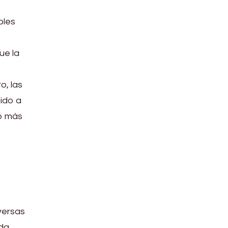
bles
ue la
o, las
ido a
go más
versas
ada