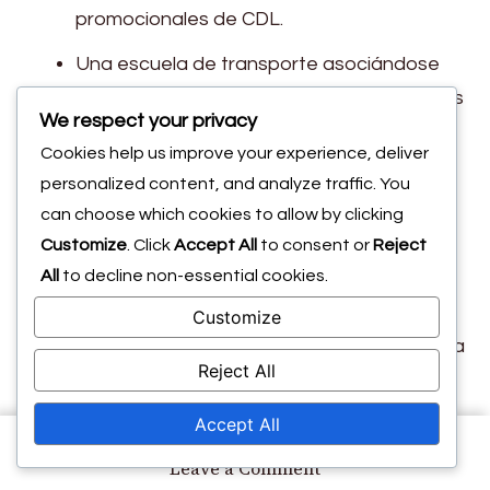
promocionales de CDL.
Una escuela de transporte asociándose
con una compañía de seguros de vehículos
We respect your privacy
para proporcionar tarifas de seguro
Cookies help us improve your experience, deliver
reducidas para estudiantes que se
personalized content, and analyze traffic. You
inscriban utilizando un código promocional
can choose which cookies to allow by clicking
específico.
Customize
. Click
Accept All
to consent or
Reject
All
to decline non-essential cookies.
Minoristas en línea colaborando con
servicios de entrega para ofrecer envío
Customize
gratuito en pedidos superiores a una cierta
Reject All
cantidad al usar un código promocional de
CDL.
Accept All
on
Leave a Comment
Beneficios de participar
Códigos