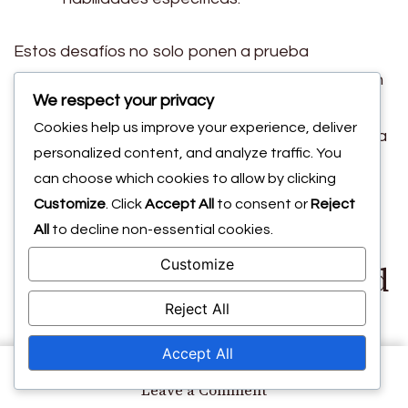
Estos desafíos no solo ponen a prueba
habilidades individuales, sino que también animan
We respect your privacy
a los jugadores a adaptar su estilo de juego. Por
Cookies help us improve your experience, deliver
ejemplo, un desafío que requiere tiros a la cabeza
personalized content, and analyze traffic. You
puede empujar a los jugadores a mejorar sus
can choose which cookies to allow by clicking
técnicas de puntería.
Customize
. Click
Accept All
to consent or
Reject
Niveles de dificultad de
All
to decline non-essential cookies.
Customize
las pruebas de habilidad
Reject All
Las pruebas de habilidad suelen venir con niveles
Accept All
de dificultad variables, que van desde fáciles
on
Leave a Comment
hasta desafiantes. Las pruebas fáciles pueden
Desafíos