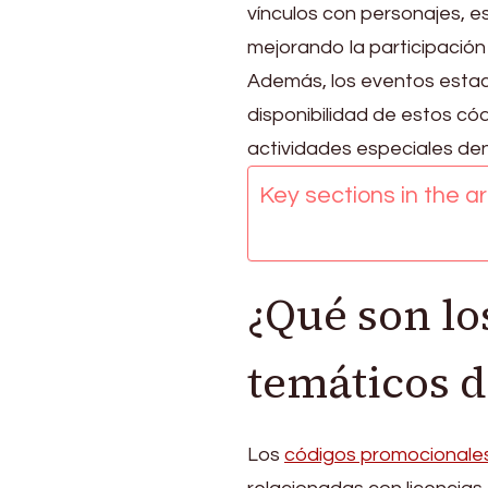
Promocionales
vínculos con personajes, e
Temáticos:
mejorando la participació
Temas
específicos,
Además, los eventos estaci
Vínculos
disponibilidad de estos có
con
actividades especiales de
personajes,
Eventos
Key sections in the art
estacionales
¿Qué son lo
temáticos 
Los
códigos promocionale