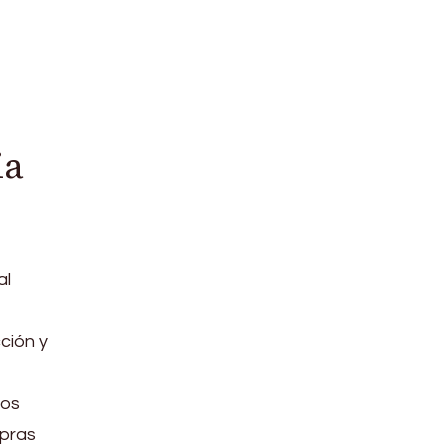
ia
al
ción y
los
mpras