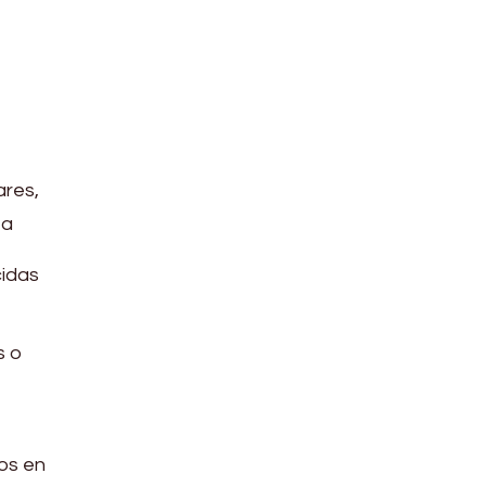
ares,
 a
idas
s o
os en