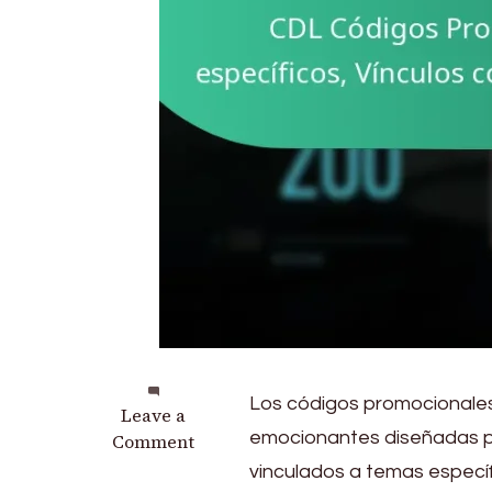
Los códigos promocionale
on
Leave a
emocionantes diseñadas pa
CDL
Comment
Códigos
vinculados a temas específ