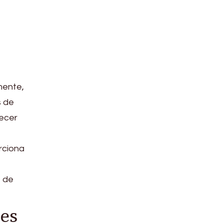
mente,
s de
ecer
rciona
e
o de
es