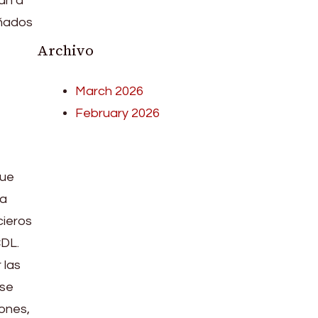
an a
eñados
Archivo
March 2026
February 2026
que
la
cieros
CDL.
 las
rse
ones,